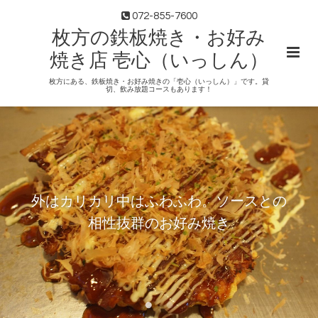
072-855-7600
枚方の鉄板焼き・お好み
焼き店 壱心（いっしん）
枚方にある、鉄板焼き・お好み焼きの「壱心（いっしん）」です。貸
切、飲み放題コースもあります！
外はカリカリ中はふわふわ。ソースとの
相性抜群のお好み焼き