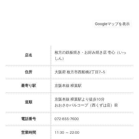
枚方の鉄板焼き・お好み焼き店 壱心（いっ
店名
しん）
住所
大阪府 枚方市西船橋2丁目7−5
最寄り駅
京阪本線 樟葉駅
京阪本線 樟葉駅より徒歩10分
道順
おおさかパルコープ（西くずは店）前
電話番号
072-855-7600
営業時間
11:30 ～ 22:00