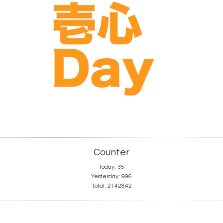
Counter
Today:
35
Yesterday:
996
Total:
2142842