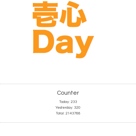
Counter
Today:
233
Yesterday:
320
Total:
2143788