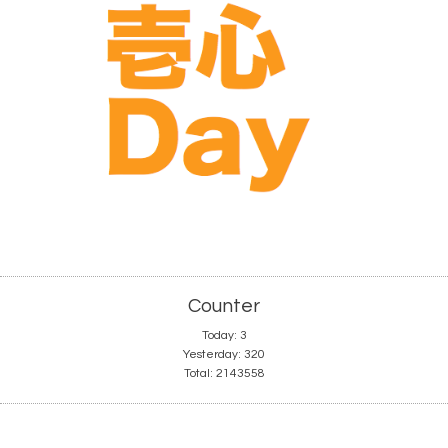
Counter
Today:
3
Yesterday:
320
Total:
2143558