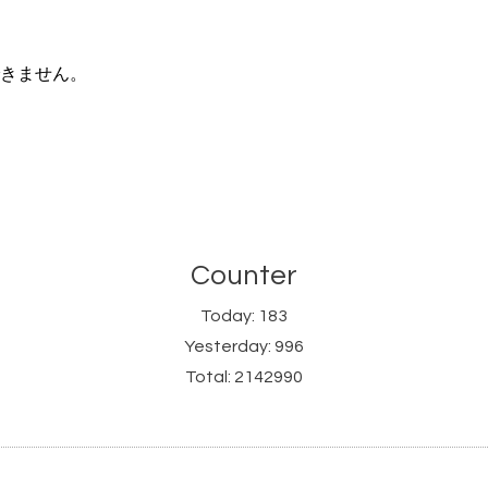
きません。
Counter
Today:
183
Yesterday:
996
Total:
2142990