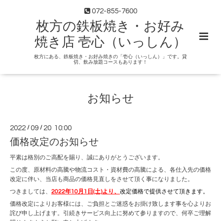
072-855-7600
枚方の鉄板焼き・お好み
焼き店 壱心（いっしん）
枚方にある、鉄板焼き・お好み焼きの「壱心（いっしん）」です。貸
切、飲み放題コースもあります！
お知らせ
2022
/
09
/
20 10:00
価格改定のお知らせ
平素は格別のご高配を賜り、誠にありがとうございます。
この度、原材料の高騰や物流コスト・資材費の高騰による、各仕入先の価格
改定に伴い、当店も商品の価格見直しをさせて頂く事になりました。
つきましては、
2022年10月1日(土)より、
改定価格で提供させて頂きます。
価格改定によりお客様には、ご負担とご迷惑をお掛け致します事を心よりお
詫び申し上げます。引続きサービス向上に努めて参りますので、何卒ご理解